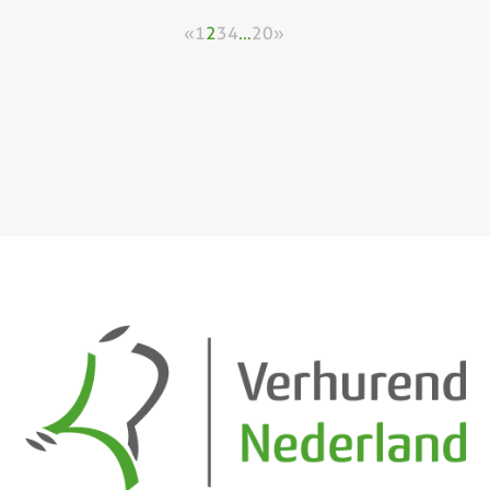
«
1
2
3
4
…
20
»