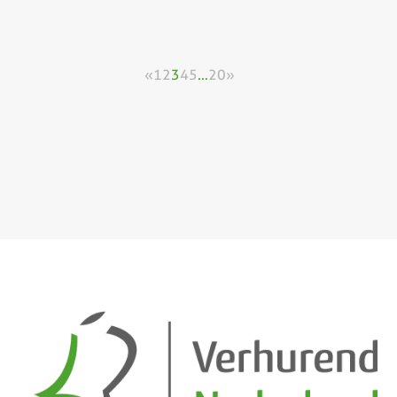
«
1
2
3
4
5
…
20
»