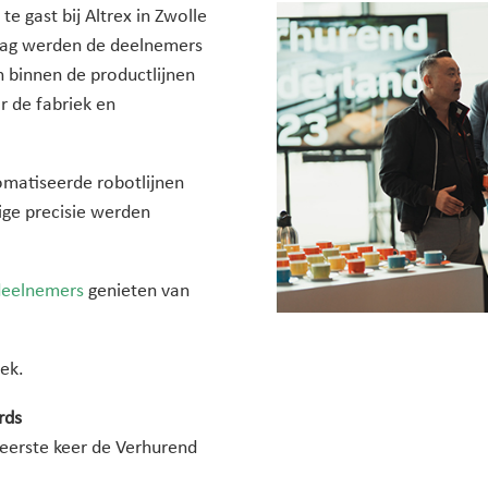
e gast bij Altrex in Zwolle
ddag werden de deelnemers
n binnen de productlijnen
 de fabriek en
matiseerde robotlijnen
ige precisie werden
deelnemers
genieten van
oek.
rds
 eerste keer de Verhurend