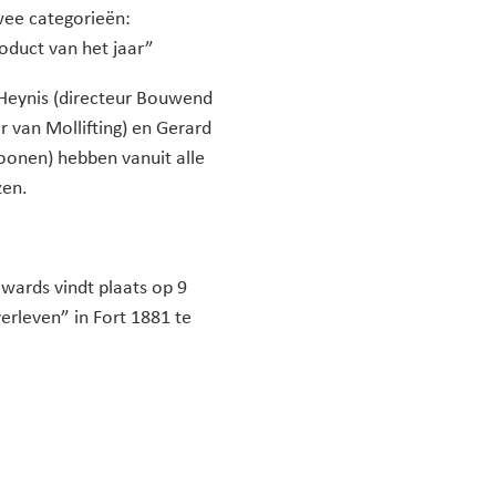
wee categorieën:
oduct van het jaar”
s Heynis (directeur Bouwend
 van Mollifting) en Gerard
onen) hebben vanuit alle
en.
wards vindt plaats op 9
erleven” in Fort 1881 te