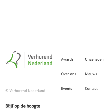
A
o
d
i
p
o
I
n
p
k
n
k
Awards
Onze leden
Over ons
Nieuws
Events
Contact
© Verhurend Nederland
Blijf op de hoogte