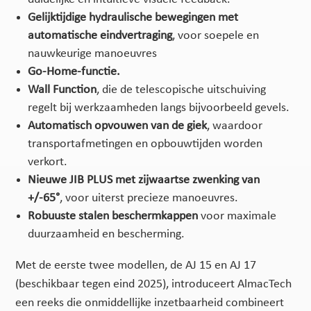
Gelijktijdige hydraulische bewegingen met
automatische eindvertraging
, voor soepele en
nauwkeurige manoeuvres
Go-Home-functie.
Wall Function
, die de telescopische uitschuiving
regelt bij werkzaamheden langs bijvoorbeeld gevels.
Automatisch opvouwen van de giek
, waardoor
transportafmetingen en opbouwtijden worden
verkort.
Nieuwe JIB PLUS met zijwaartse zwenking van
+/-65°
, voor uiterst precieze manoeuvres.
Robuuste stalen beschermkappen
voor maximale
duurzaamheid en bescherming.
Met de eerste twee modellen, de AJ 15 en AJ 17
(beschikbaar tegen eind 2025), introduceert AlmacTech
een reeks die onmiddellijke inzetbaarheid combineert