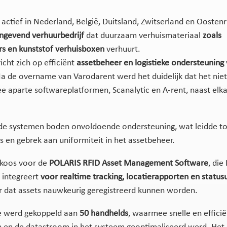
actief in Nederland, België, Duitsland, Zwitserland en Oostenrij
ngevend verhuurbedrijf
dat duurzaam verhuismateriaal
zoals
rs en kunststof verhuisboxen
verhuurt.
richt zich op efficiënt
assetbeheer en logistieke ondersteuning
Na de overname van Varodarent werd het duidelijk dat het nie
 aparte softwareplatformen, Scanalytic en A-rent, naast elka
de systemen boden onvoldoende ondersteuning, wat leidde to
es en gebrek aan uniformiteit in het assetbeheer.
 koos voor de
POLARIS RFID Asset Management Software
, die
 integreert
voor realtime tracking, locatierapporten en status
r dat assets nauwkeurig geregistreerd kunnen worden.
e werd gekoppeld aan
50 handhelds
, waarmee snelle en effici