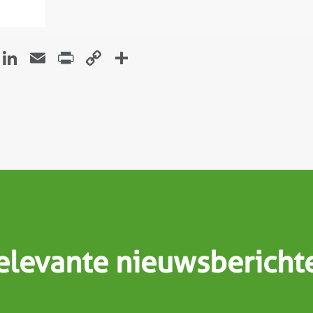
atsApp
Facebook
LinkedIn
Email
Print
Copy
Delen
Link
elevante nieuwsbericht