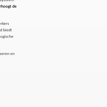
 systeem
erhoogt de
rkers
d biedt
logische
seren en