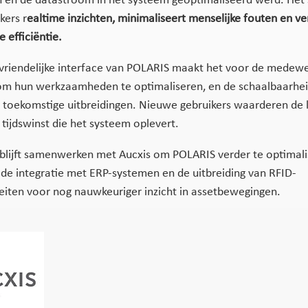
jn en de datastroom in het systeem geoptimaliseerd werd. Het
kers r
ealtime inzichten, minimaliseert menselijke fouten en v
 efficiëntie.
vriendelijke interface van POLARIS maakt het voor de medewe
m hun werkzaamheden te optimaliseren, en de schaalbaarhei
 toekomstige uitbreidingen. Nieuwe gebruikers waarderen de 
 tijdswinst die het systeem oplevert.
blijft samenwerken met Aucxis om POLARIS verder te optimali
de integratie met ERP-systemen en de uitbreiding van RFID-
teiten voor nog nauwkeuriger inzicht in assetbewegingen.