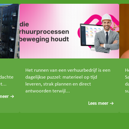
Het runnen van een verhuurbedrijf is een
H
rdachte
dagelijkse puzzel: materieel op tijd
S
t...
leveren, strak plannen en direct
d
antwoorden terwijl...
su
meer
Lees meer