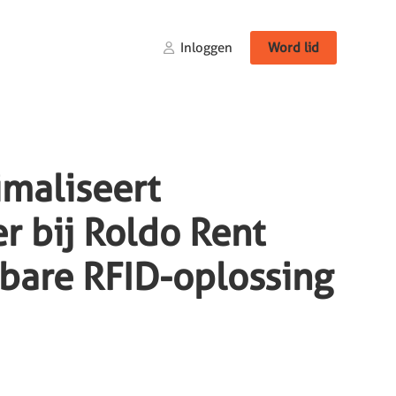
Inloggen
Word lid
imaliseert
r bij Roldo Rent
bare RFID-oplossing