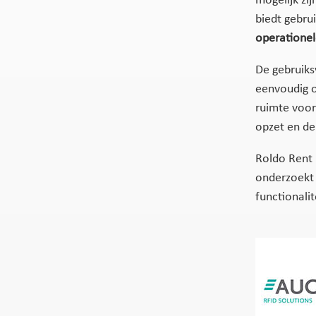
mogelijk zi
biedt gebrui
operationele
De gebruiks
eenvoudig o
ruimte voor
opzet en de
Roldo Rent 
onderzoekt 
functionali