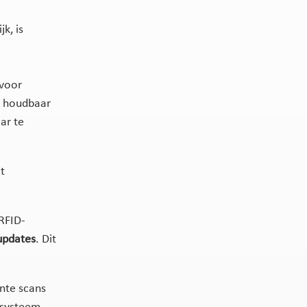
k, is
voor
t houdbaar
ar te
t
 RFID-
updates
. Dit
ënte scans