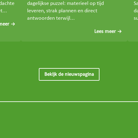
rdachte
dagelijkse puzzel: materieel op tijd
S
t...
leveren, strak plannen en direct
d
antwoorden terwijl...
su
meer
Lees meer
Bekijk de nieuwspagina