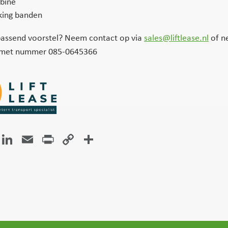
abine
ing banden
passend voorstel? Neem contact op via
sales@liftlease.nl
of n
 met nummer 085-0645366
atsApp
Facebook
LinkedIn
Email
Print
Copy
Delen
Link