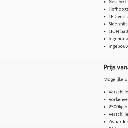
Geschikt 
Hefhoogt
LED verli
Side shift
LION batt
Ingebouw
Ingebouw
Prijs va
Mogelijke o
Verschill
Vorkenver
2500kg o
Verschil
Zwaardere