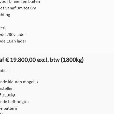
voor binnen en buiten
es vanaf 3m tot 6m
chting
erij
de 230v lader
de 16ah lader
naf € 19.800,00 excl. btw (1800kg)
pties:
ende kleuren mogelijk
steller
f 3500kg
lende hefhoogtes
 batterij