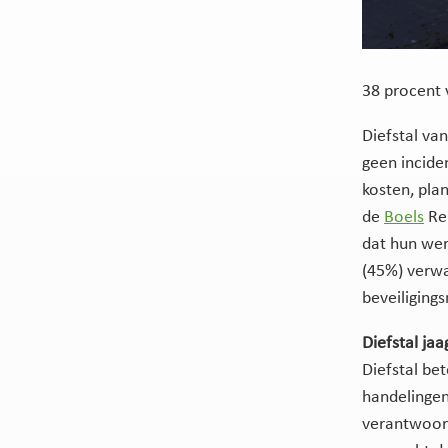
38 procent 
Diefstal va
geen incide
kosten, plan
de
Boels
Ren
dat hun wer
(45%) verwa
beveiliging
Diefstal ja
Diefstal bet
handelingen
verantwoor