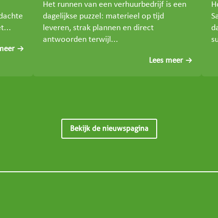
Het runnen van een verhuurbedrijf is een
H
rdachte
dagelijkse puzzel: materieel op tijd
S
t...
leveren, strak plannen en direct
d
antwoorden terwijl...
su
meer
Lees meer
Bekijk de nieuwspagina