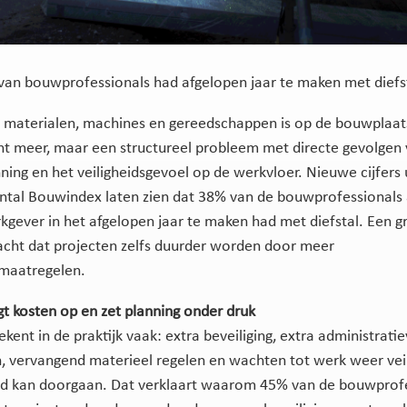
van bouwprofessionals had afgelopen jaar te maken met diefs
n materialen, machines en gereedschappen is op de bouwplaat
nt meer, maar een structureel probleem met directe gevolgen
ning en het veiligheidsgevoel op de werkvloer. Nieuwe cijfers 
tal Bouwindex laten zien dat 38% van de bouwprofessionals
kgever in het afgelopen jaar te maken had met diefstal. Een g
cht dat projecten zelfs duurder worden door meer
smaatregelen.
agt kosten op en zet planning onder druk
ekent in de praktijk vaak: extra beveiliging, extra administrati
, vervangend materieel regelen en wachten tot werk weer veil
d kan doorgaan. Dat verklaart waarom 45% van de bouwprofe