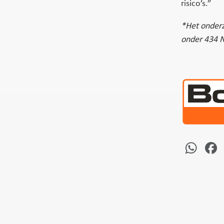
risico’s.”
*Het onderz
onder 434 
Wh