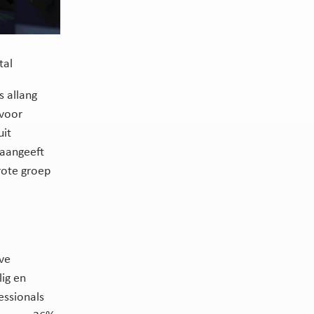
tal
s allang
 voor
uit
 aangeeft
rote groep
eve
ig en
ssionals