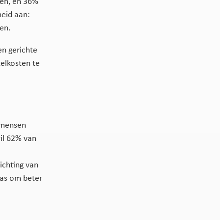
len, en 36%
heid aan:
len.
en gerichte
telkosten te
 mensen
wil 62% van
ichting van
was om beter