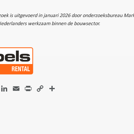
oek is uitgevoerd in januari 2026 door onderzoeksbureau Mark
Nederlanders werkzaam binnen de bouwsector.
atsApp
Facebook
LinkedIn
Email
Print
Copy
Delen
Link