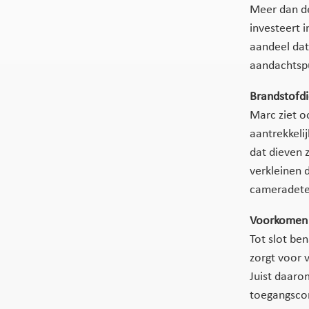
Meer dan de
investeert i
aandeel dat
aandachtspu
Brandstofdi
Marc ziet o
aantrekkeli
dat dieven z
verkleinen d
cameradetec
Voorkomen 
Tot slot be
zorgt voor 
Juist daaro
toegangscon