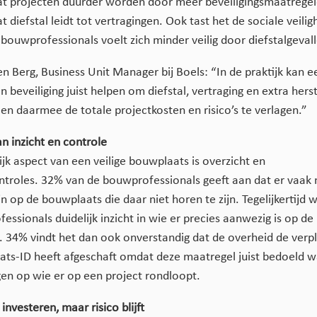
t projecten duurder worden door meer beveiligingsmaatrege
 diefstal leidt tot vertragingen. Ook tast het de sociale veilig
bouwprofessionals voelt zich minder veilig door diefstalgeval
n Berg, Business Unit Manager bij Boels: “In de praktijk kan e
in beveiliging juist helpen om diefstal, vertraging en extra hers
n daarmee de totale projectkosten en risico’s te verlagen.”
n inzicht en controle
ijk aspect van een veilige bouwplaats is overzicht en
troles. 32% van de bouwprofessionals geeft aan dat er vaak
n op de bouwplaats die daar niet horen te zijn. Tegelijkertijd 
ssionals duidelijk inzicht in wie er precies aanwezig is op de
 34% vindt het dan ook onverstandig dat de overheid de verpl
ts-ID heeft afgeschaft omdat deze maatregel juist bedoeld 
jgen op wie er op een project rondloopt.
nvesteren, maar risico blijft