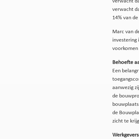
verwacht da
verwacht dat
14% van de 
Marc van de
investering 
voorkomen e
Behoefte aa
Een belangr
toegangscon
aanwezig zij
de bouwprofe
bouwplaats.
de Bouwplaa
zicht te kri
Werkgevers i