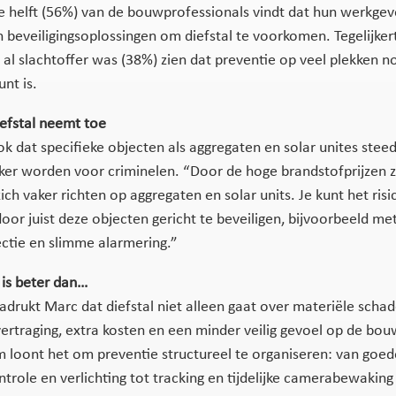
 helft (56%) van de bouwprofessionals vindt dat hun werkgeve
n beveiligingsoplossingen om diefstal te voorkomen. Tegelijkert
 al slachtoffer was (38%) zien dat preventie op veel plekken n
nt is.
efstal neemt toe
ok dat specifieke objecten als aggregaten en solar unites stee
jker worden voor criminelen. “Door de hoge brandstofprijzen 
ich vaker richten op aggregaten en solar units. Je kunt het risi
oor juist deze objecten gericht te beveiligen, bijvoorbeeld me
tie en slimme alarmering.”
is beter dan…
nadrukt Marc dat diefstal niet alleen gaat over materiële scha
vertraging, extra kosten en een minder veilig gevoel op de bou
m loont het om preventie structureel te organiseren: van goed
trole en verlichting tot tracking en tijdelijke camerabewaking