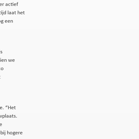
r actief
ijd laat het
og een
ds
zien we
co
t
de. “Het
wplaats.
e
 bij hogere