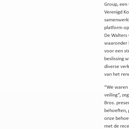
Group, een 
Verenigd Ko
samenwerkin
platform op
De Walters 
waaronder k
voor een st
beslissing 
diverse ver
van het ren
“We waren o
veiling”, ze
Bros. prese
behoeften, 
onze behoef
met de rece