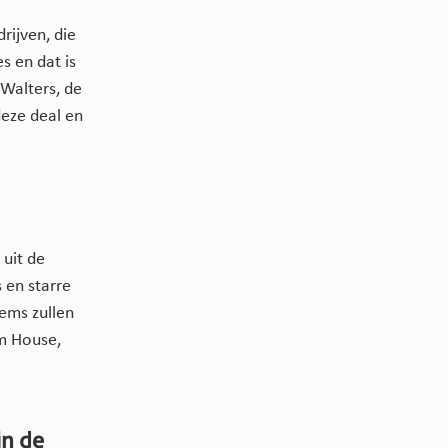
rijven, die
s en dat is
Walters, de
deze deal en
 uit de
 en starre
tems zullen
m House,
in de