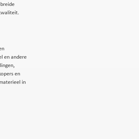
ebreide
waliteit.
en
el en andere
lingen,
kopers en
materieel in