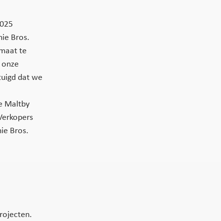
2025
hie Bros.
 maat te
 onze
tuigd dat we
e Maltby
Verkopers
ie Bros.
rojecten.