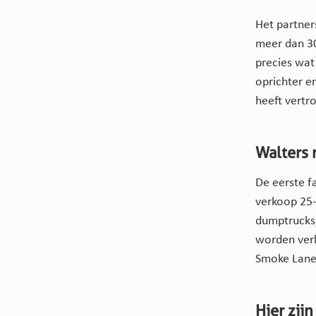
Het partner
meer dan 30
precies wat
oprichter en
heeft vertr
Walters 
De eerste f
verkoop 25-
dumptrucks,
worden ver
Smoke Lane,
Hier zij