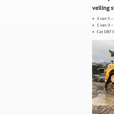
veiling s
3 van 5 
1 van 3 
Cat D8T 