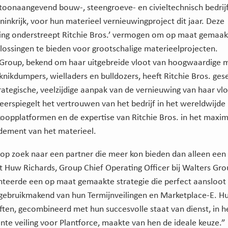
toonaangevend bouw-, steengroeve- en civieltechnisch bedrijf
ninkrijk, voor hun materieel vernieuwingproject dit jaar. Deze
g onderstreept Ritchie Bros.’ vermogen om op maat gemaakt
lossingen te bieden voor grootschalige materieelprojecten.
Group, bekend om haar uitgebreide vloot van hoogwaardige 
nikdumpers, wielladers en bulldozers, heeft Ritchie Bros. ges
rategische, veelzijdige aanpak van de vernieuwing van haar vl
weerspiegelt het vertrouwen van het bedrijf in het wereldwijde 
koopplatformen en de expertise van Ritchie Bros. in het maxim
dement van het materieel.
p zoek naar een partner die meer kon bieden dan alleen een 
gt Huw Richards, Group Chief Operating Officer bij Walters Gro
nteerde een op maat gemaakte strategie die perfect aansloot
gebruikmakend van hun Termijnveilingen en Marketplace-E. Hun
ten, gecombineerd met hun succesvolle staat van dienst, in h
nte veiling voor Plantforce, maakte van hen de ideale keuze.”