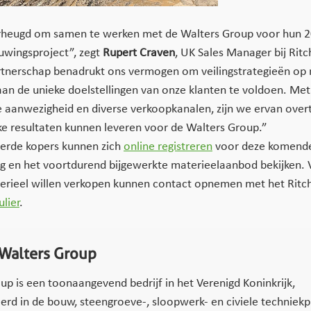
erheugd om samen te werken met de Walters Group voor hun 
uwingsproject”, zegt
Rupert Craven
, UK Sales Manager bij Ritc
rtnerschap benadrukt ons vermogen om veilingstrategieën op
n de unieke doelstellingen van onze klanten te voldoen. Met
 aanwezigheid en diverse verkoopkanalen, zijn we ervan over
jke resultaten kunnen leveren voor de Walters Group.”
erde kopers kunnen zich
online registreren
voor deze komend
ng en het voortdurend bijgewerkte materieelaanbod bekijken. 
erieel willen verkopen kunnen contact opnemen met het Ritch
ulier
.
Walters Group
up is een toonaangevend bedrijf in het Verenigd Koninkrijk,
eerd in de bouw, steengroeve-, sloopwerk- en civiele techniekp