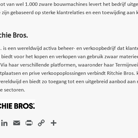
ot van wel 1.000 zware bouwmachines levert het bedrijf uitg
 zijn gebaseerd op sterke klantrelaties en een toewijding aan k
chie Bros.
s. is een wereldwijd activa beheer- en verkoopbedrijf dat klant
 biedt voor het kopen en verkopen van gebruik zwaar materie
 Via haar verschillende platformen, waaronder haar Termijnvei
tplaatsen en prive verkoopoplossingen verbindt Ritchie Bros. 
ereldwijd en biedt zo toegang tot een uitgebreid aanbod aan 
de sectoren.
atsApp
Facebook
LinkedIn
Email
Print
Copy
Delen
Link