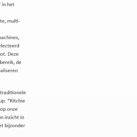
 in het
e, multi-
machines,
electeerd
oot. Deze
bereik, de
aliseren
traditionele
up. “Ritchie
 op onze
 inzicht in
et bijzonder