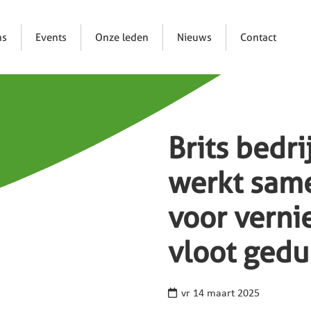
ns
Events
Onze leden
Nieuws
Contact
Brits bedr
werkt same
voor verni
vloot ged
vr 14 maart 2025