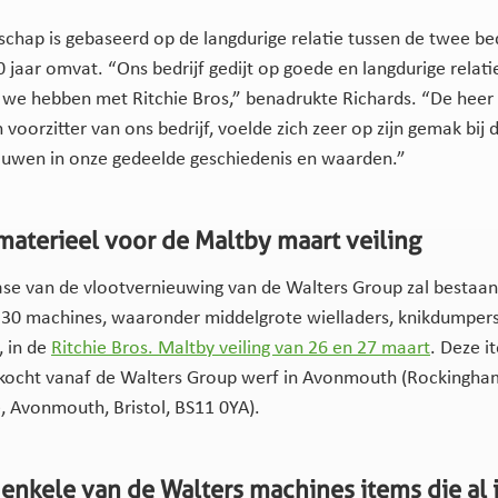
schap is gebaseerd op de langdurige relatie tussen de twee bed
 jaar omvat. “Ons bedrijf gedijt op goede en langdurige relatie
 we hebben met Ritchie Bros,” benadrukte Richards. “De heer 
 voorzitter van ons bedrijf, voelde zich zeer op zijn gemak bij 
ouwen in onze gedeelde geschiedenis en waarden.”
materieel voor de Maltby maart veiling
ase van de vlootvernieuwing van de Walters Group zal bestaan
30 machines, waaronder middelgrote wielladers, knikdumpers
 in de
Ritchie Bros. Maltby veiling van 26 en 27 maart
. Deze i
kocht vanaf de Walters Group werf in Avonmouth (Rockingha
 Avonmouth, Bristol, BS11 0YA).
n enkele van de Walters machines items die al 