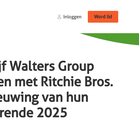
Inloggen
Word lid
ijf Walters Group
n met Ritchie Bros.
euwing van hun
urende 2025