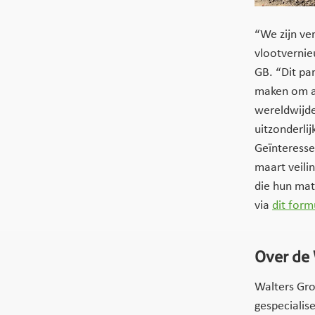
“We zijn v
vlootvernie
GB. “Dit pa
maken om aa
wereldwijde
uitzonderli
Geïnteresse
maart veili
die hun mat
via
dit form
Over de 
Walters Gro
gespecialis