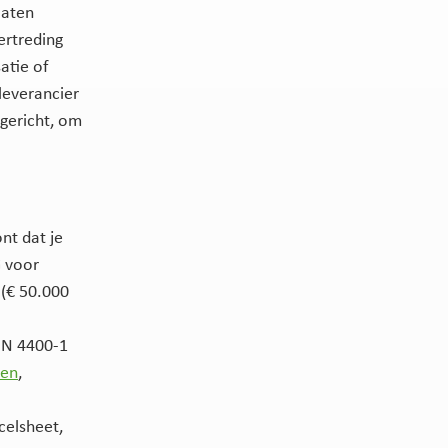
laten
ertreding
atie of
 leverancier
ngericht, om
nt dat je
G voor
 (€ 50.000
EN 4400-1
ten
,
celsheet,