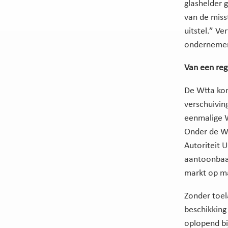
glashelder 
van de miss
uitstel.” Ver
ondernemer
Van een regi
De Wtta kom
verschuivin
eenmalige W
Onder de W
Autoriteit U
aantoonbaar
markt op mag
Zonder toel
beschikking 
oplopend bij