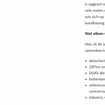
is opgezet 
vele malen 
wie zich op
handhaving 
Niet alleen
Hier zit de
uitzendsect
detacheri
ZZP’ers e
DGA’s die
buitenlan
uitleenc
concernui
inleners,