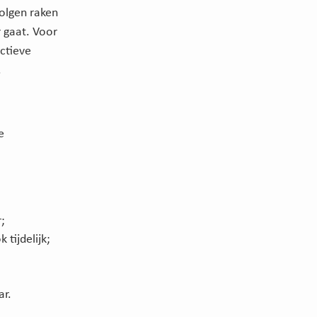
olgen raken
 gaat. Voor
actieve
.
e
;
;
tijdelijk;
ar.