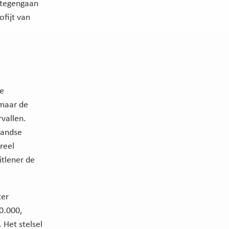
t tegengaan
fijt van
ve
 maar de
vallen.
landse
ureel
itlener de
ter
90.000,
 Het stelsel