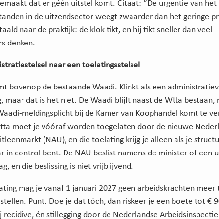
gemaakt dat er géén uitstel komt. Citaat: “De urgentie van he
tanden in de uitzendsector weegt zwaarder dan het geringe pro
taald naar de praktijk: de klok tikt, en hij tikt sneller dan veel
s denken.
stratiestelsel naar een toelatingsstelsel
t bovenop de bestaande Waadi. Klinkt als een administratie
g, maar dat is het niet. De Waadi blijft naast de Wtta bestaan,
aadi-meldingsplicht bij de Kamer van Koophandel komt te ver
tta moet je vóóraf worden toegelaten door de nieuwe Neder
itleenmarkt (NAU), en die toelating krijg je alleen als je struct
 in control bent. De NAU beslist namens de minister of een u
, en die beslissing is niet vrijblijvend.
ating mag je vanaf 1 januari 2027 geen arbeidskrachten meer 
stellen. Punt. Doe je dat tóch, dan riskeer je een boete tot € 
 recidive, én stillegging door de Nederlandse Arbeidsinspectie.