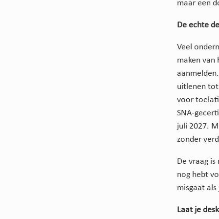
maar een do
De echte de
Veel ondern
maken van h
aanmelden. 
uitlenen to
voor toelat
SNA-gecerti
juli 2027. M
zonder ver
De vraag is
nog hebt vo
misgaat als 
Laat je des