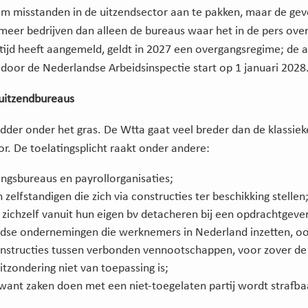
om misstanden in de uitzendsector aan te pakken, maar de gev
meer bedrijven dan alleen de bureaus waar het in de pers over
 tijd heeft aangemeld, geldt in 2027 een overgangsregime; de 
door de Nederlandse Arbeidsinspectie start op 1 januari 2028
 uitzendbureaus
 adder onder het gras. De Wtta gaat veel breder dan de klassiek
or. De toelatingsplicht raakt onder andere:
ngsbureaus en payrollorganisaties;
n zelfstandigen die zich via constructies ter beschikking stellen
 zichzelf vanuit hun eigen bv detacheren bij een opdrachtgever
dse ondernemingen die werknemers in Nederland inzetten, ook 
onstructies tussen verbonden vennootschappen, voor zover de
tzondering niet van toepassing is;
 want zaken doen met een niet-toegelaten partij wordt strafba