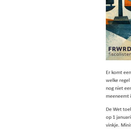
Er komt een
welke rege
nog niet ee
meeneemt i
De Wet toel
op 1 januar
vinkje. Min