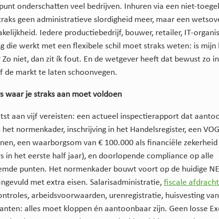
 punt onderschatten veel bedrijven. Inhuren via een niet-toege
 straks geen administratieve slordigheid meer, maar een wetsov
elijkheid. Iedere productiebedrijf, bouwer, retailer, IT-organis
ng die werkt met een flexibele schil moet straks weten: is mijn
Zo niet, dan zit ík fout. En de wetgever heeft dat bewust zo i
lf de markt te laten schoonvegen.
ers waar je straks aan moet voldoen
st aan vijf vereisten: een actueel inspectierapport dat aantoo
 het normenkader, inschrijving in het Handelsregister, een VO
nen, een waarborgsom van € 100.000 als financiële zekerheid
s in het eerste half jaar), en doorlopende compliance op alle
mde punten. Het normenkader bouwt voort op de huidige N
ngevuld met extra eisen. Salarisadministratie,
fiscale afdrach
controles, arbeidsvoorwaarden, urenregistratie, huisvesting van
anten: alles moet kloppen én aantoonbaar zijn. Geen losse Ex