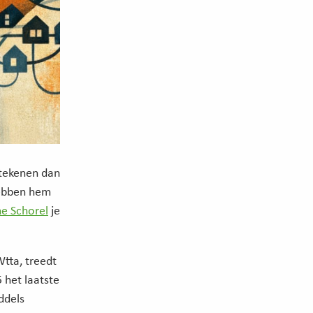
rtekenen dan
hebben hem
e Schorel
je
Wtta, treedt
 het laatste
ddels