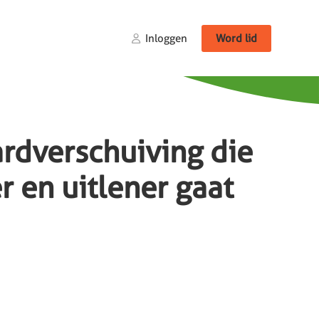
Inloggen
Word lid
ardverschuiving die
r en uitlener gaat