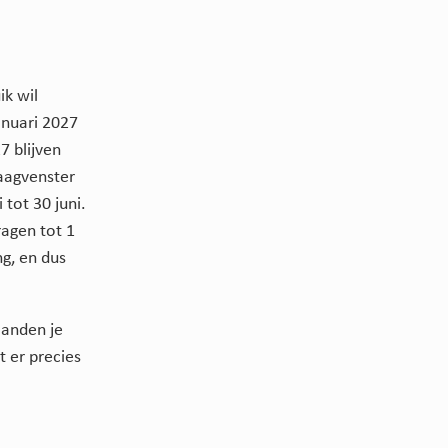
ik wil
anuari 2027
7 blijven
raagvenster
tot 30 juni.
agen tot 1
ng, en dus
aanden je
t er precies