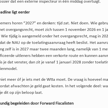
ssier dat een externe inspecteur in één middag overtuigt.
adline ligt eerder
emers horen “2027” en denken: tijd zat. Niet doen. Wie gebru
et overgangsrecht, moet zich tussen 1 november 2026 en 1 j
Wie tijdig is aangemeld onder het overgangsrecht, mag in 202
tdat de NAU op de toelatingsaanvraag heeft beslist. Het aanv
ing zelf is in 2027 maar twee maanden lang, namelijk van 1 mei 
ficeerde uitleners hebben een verkorte route en kunnen aanvr
is je dat venster, dan zit je vanaf 1 januari 2028 zonder toelati
dienmodel.
 niet meer óf je iets met de Wtta moet. De vraag is hoeveel m
ordat afwachten je geld gaat kosten. In het volgende deel: wa
je dit op zijn beloop laat.
kundig begeleiden door Forward Fiscalisten