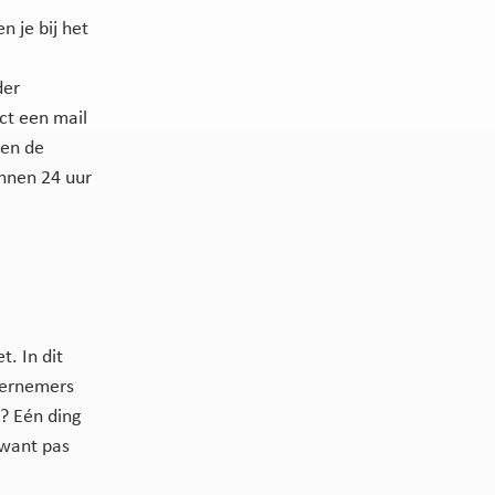
n je bij het
der
ct een mail
 en de
innen 24 uur
. In dit
dernemers
t? Eén ding
 want pas