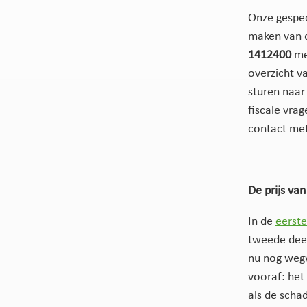
Onze gespeci
maken van d
1412400
m
overzicht v
sturen naa
fiscale vra
contact met
De prijs va
In de
eerste
tweede dee
nu nog wegw
vooraf: het
als de scha