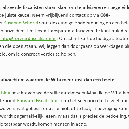
aliseerde fiscalisten staan klaar om te adviseren en begeleide
e juiste keuze. Neem vrijblijvend contact op via
088-
et
Susanne Schorel
voor deskundige ondersteuning en een hel
an onze diensten tegen transparante tarieven. Je kunt ook dire
r
info@forwardfiscalisten.nl
. Omschrijf kort de huidige situatie
gen die open staan. Wij leggen dan doorgaans op werkdagen b
 je, om je concreet verder te helpen.
n afwachten: waarom de Wtta meer kost dan een boete
 blog
beschreven we de stille aardverschuiving die de Wtta heet
l zoomt
Forward Fiscalisten
in op het scenario dat te veel on
uiven: wat gebeurt er als je niet, of te laat, in beweging kom
 wordt ongemakkelijk lezen. Maar dat is precies de bedoeling,
de tastbaar wordt, komen mensen in actie.