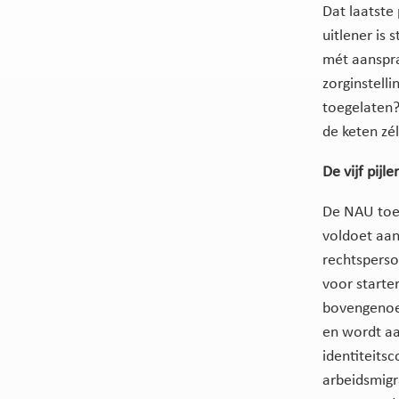
Dat laatste
uitlener is
mét aansprak
zorginstelli
toegelaten? 
de keten zé
De vijf pijl
De NAU toet
voldoet aan
rechtsperso
voor starter
bovengenoe
en wordt aa
identiteits
arbeidsmigr