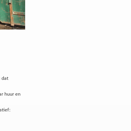
 dat
ar huur en
tief: