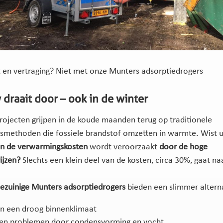
t en vertraging? Niet met onze Munters adsorptiedrogers
draait door – ook in de winter
ojecten grijpen in de koude maanden terug op traditionele
methoden die fossiele brandstof omzetten in warmte. Wist u
n de verwarmingskosten
wordt veroorzaakt
door de hoge
ijzen?
Slechts een klein deel van de kosten, circa 30%, gaat na
iezuinige Munters adsorptiedrogers
bieden een slimmer alterna
en een droog binnenklimaat
n problemen door condensvorming en vocht