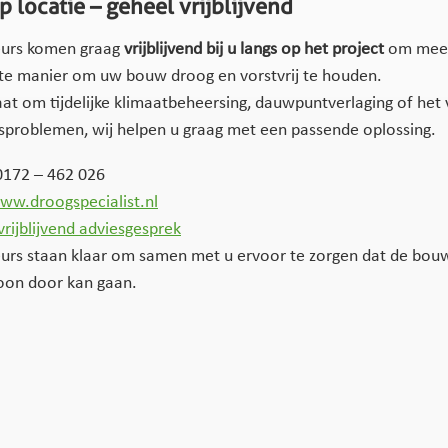
p locatie – geheel vrijblijvend
eurs komen graag
vrijblijvend bij u langs op het project
om mee 
te manier om uw bouw droog en vorstvrij te houden.
aat om tijdelijke klimaatbeheersing, dauwpuntverlaging of he
problemen, wij helpen u graag met een passende oplossing.
0172 – 462 026
ww.droogspecialist.nl
vrijblijvend adviesgesprek
urs staan klaar om samen met u ervoor te zorgen dat de bou
oon door kan gaan.