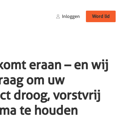
Inloggen
Word lid
komt eraan – en wij
graag om uw
t droog, vorstvrij
ema te houden