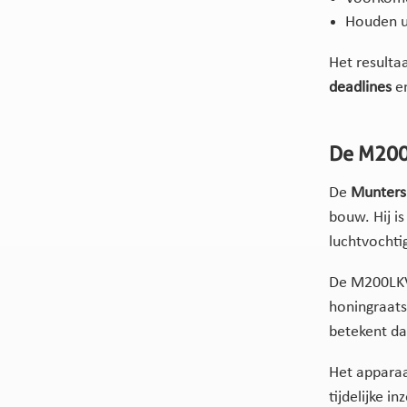
Houden uw
Het resulta
deadlines
e
De M200
De
Munters
bouw. Hij i
luchtvochti
De M200LKV
honingraats
betekent d
Het apparaa
tijdelijke i