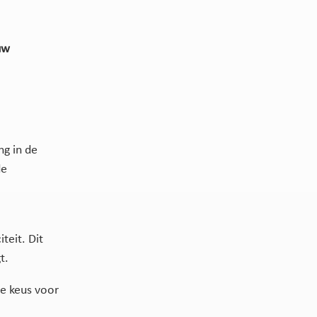
uw
ng in de
de
eit. Dit
t.
e keus voor