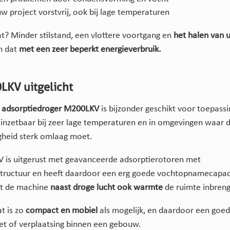
 project vorstvrij, ook bij lage temperaturen
at? Minder stilstand, een vlottere voortgang en
het halen van 
n dat
met een zeer beperkt energieverbruik.
LKV uitgelicht
 adsorptiedroger M200LKV
is bijzonder geschikt voor toepassi
s inzetbaar bij zeer lage temperaturen en in omgevingen waar 
gheid sterk omlaag moet.
 is uitgerust met geavanceerde adsorptierotoren met
tructuur en heeft daardoor een erg goede vochtopnamecapacit
at de machine
naast droge lucht ook warmte
de ruimte inbreng
t is zo
compact en mobiel
als mogelijk, en daardoor een goed
nzet of verplaatsing binnen een gebouw.