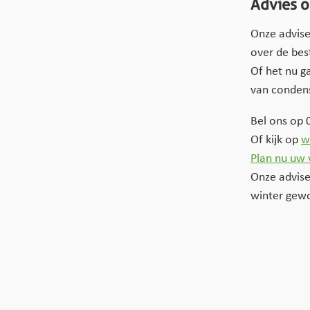
Advies o
Onze advis
over de bes
Of het nu g
van condens
Bel ons op 
Of kijk op
w
Plan nu uw 
Onze advise
winter gew