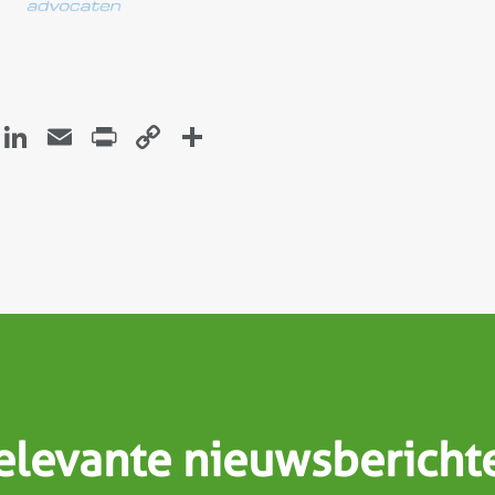
atsApp
Facebook
LinkedIn
Email
Print
Copy
Delen
Link
elevante nieuwsbericht