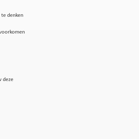
te denken
t voorkomen
w deze