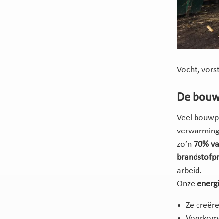
Vocht, vors
De bouw 
Veel bouwpr
verwarmings
zo’n
70% va
brandstofpr
arbeid.
Onze
energ
Ze creër
Voorkome