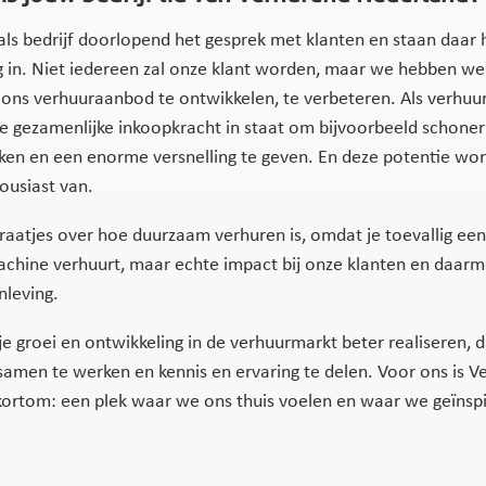
ls bedrijf doorlopend het gesprek met klanten en staan daar 
ig in. Niet iedereen zal onze klant worden, maar we hebben we
ons verhuuraanbod te ontwikkelen, te verbeteren. Als verhuur
 gezamenlijke inkoopkracht in staat om bijvoorbeeld schoner
rken en een enorme versnelling te geven. En deze potentie w
usiast van.
raatjes over hoe duurzaam verhuren is, omdat je toevallig een
hine verhuurt, maar echte impact bij onze klanten en daar
leving.
je groei en ontwikkeling in de verhuurmarkt beter realiseren, 
samen te werken en kennis en ervaring te delen. Voor ons is V
ortom: een plek waar we ons thuis voelen en waar we geïnsp