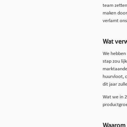
team zetten
maken door 
verlamt ons
Wat verw
We hebben a
stap zou li
marktaandee
huurvloot, 
dit jaar zul
Wat we in 2
productgro
Waarom i