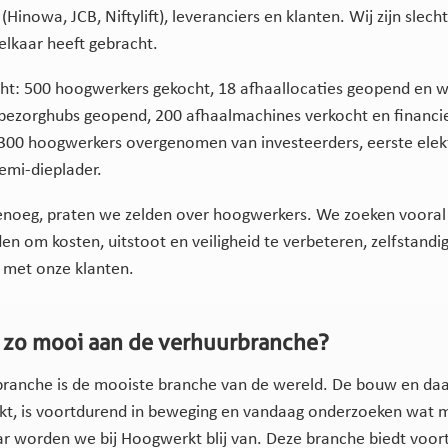
(Hinowa, JCB, Niftylift), leveranciers en klanten. Wij zijn slech
j elkaar heeft gebracht.
cht: 500 hoogwerkers gekocht, 18 afhaallocaties geopend en 
 bezorghubs geopend, 200 afhaalmachines verkocht en financie
300 hoogwerkers overgenomen van investeerders, eerste elek
semi-dieplader.
noeg, praten we zelden over hoogwerkers. We zoeken vooral
en om kosten, uitstoot en veiligheid te verbeteren, zelfstand
 met onze klanten.
r zo mooi aan de verhuurbranche?
branche is de mooiste branche van de wereld. De bouw en da
kt, is voortdurend in beweging en vandaag onderzoeken wat 
aar worden we bij Hoogwerkt blij van. Deze branche biedt voo