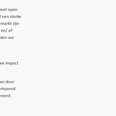
heel open
l een sterke
markt zijn
 en/ of
orden we
mee impact
dan door
erhurend
ireerd