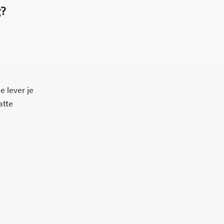
g?
e lever je
atte