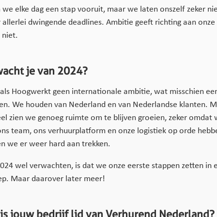
 we elke dag een stap vooruit, maar we laten onszelf zeker ni
allerlei dwingende deadlines. Ambitie geeft richting aan onze
 niet.
acht je van 2024?
ls Hoogwerkt geen internationale ambitie, wat misschien een
jken. We houden van Nederland en van Nederlandse klanten. 
l zien we genoeg ruimte om te blijven groeien, zeker omdat
ons team, ons verhuurplatform en onze logistiek op orde hebb
len we er weer hard aan trekken.
024 wel verwachten, is dat we onze eerste stappen zetten in
ep. Maar daarover later meer!
s jouw bedrijf lid van Verhurend Nederland?