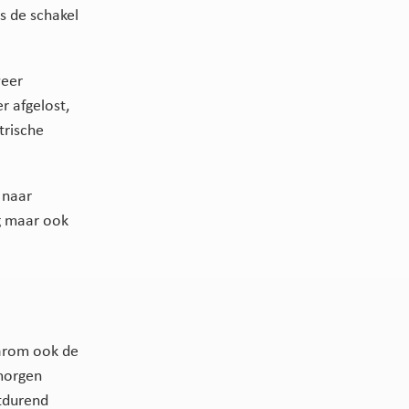
ts de schakel
weer
r afgelost,
trische
 naar
ig maar ook
arom ook de
morgen
rtdurend