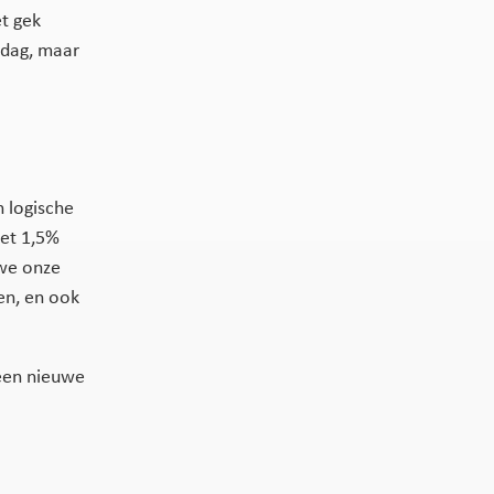
et gek
 dag, maar
 logische
Met 1,5%
 we onze
en, en ook
 een nieuwe