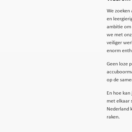
We zoeken a
en leergier
ambitie om 
we met onze
veiliger we
enorm entho
Geen loze p
accuboormac
op de samen
En hoe kan 
met elkaar 
Nederland k
raken.