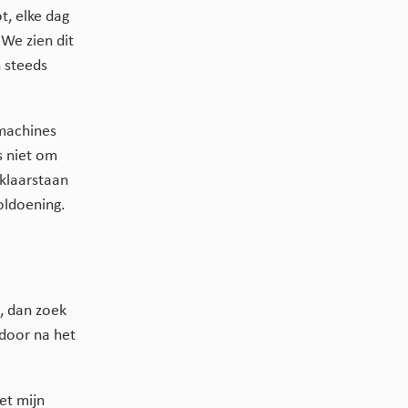
t, elke dag
We zien dit
n steeds
 machines
s niet om
klaarstaan
voldoening.
k, dan zoek
 door na het
et mijn