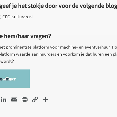
geef je het stokje door voor de volgende blo
f, CEO at Huren.nl
je hem/haar vragen?
 het prominentste platform voor machine- en eventverhuur. Ho
platform waarde aan huurders en voorkom je dat huren een pl
 wordt?
atsApp
Facebook
LinkedIn
Email
Print
Copy
Delen
Link