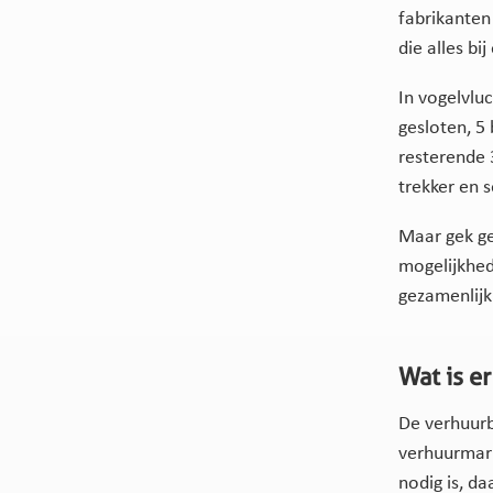
fabrikanten 
die alles bi
In vogelvlu
gesloten, 5
resterende 
trekker en 
Maar gek ge
mogelijkhed
gezamenlijk
Wat is e
De verhuur
verhuurmar
nodig is, d