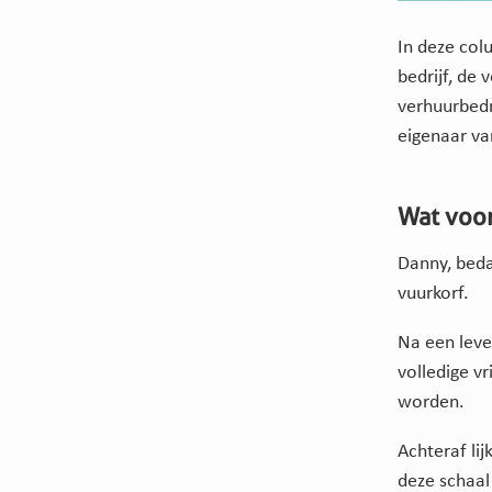
In deze col
bedrijf, de
verhuurbedr
eigenaar v
Wat voor
Danny, beda
vuurkorf.
Na een leve
volledige v
worden.
Achteraf li
deze schaal 