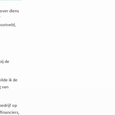
over diens
f
ootveld,
ij de
ilde ik de
g van
bedrijf op
financiers,