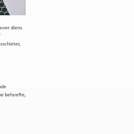
over diens
f
schieter,
nde
ke behoefte,