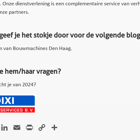
en. Onze dienstverlening is een complementaire service van ve
onze partners.
geef je het stokje door voor de volgende blo
m van Bouwmachines Den Haag.
je hem/haar vragen?
ht je van 2024?
atsApp
Facebook
LinkedIn
Email
Print
Copy
Delen
Link