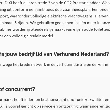
et. DIXI heeft al jaren trede 3 van de CO2 Prestatieladder. We
ning uit conform een ambitieus duurzaamheidsplan. Een onder
nsport, waaronder volledige elektrische vrachtwagens. Hierva
 minimaal 5 rijden. We gebruiken geen chemicaliën meer in onze
cabines worden grotendeels gemaakt van eigen oude toilette
r een volledig circulair model.
s jouw bedrijf lid van Verhurend Nederland?
 vanwege het brede netwerk in de verhuurindustrie en de kennis 
of concurrent?
urmarkt heeft iedereen bestaansrecht door unieke kwaliteiten
XI is vooral gericht op service en ontzorging, waar anderen zi