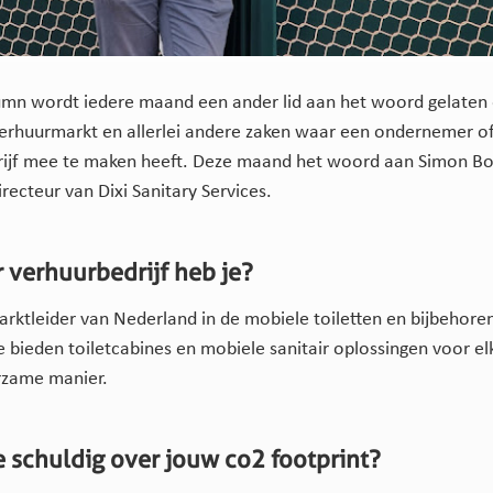
umn wordt iedere maand een ander lid aan het woord gelaten 
 verhuurmarkt en allerlei andere zaken waar een ondernemer o
ijf mee te maken heeft. Deze maand het woord aan Simon Bos
recteur van Dixi Sanitary Services.
 verhuurbedrijf heb je?
marktleider van Nederland in de mobiele toiletten en bijbehore
e bieden toiletcabines en mobiele sanitair oplossingen voor el
rzame manier.
je schuldig over jouw co2 footprint?