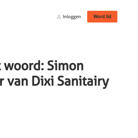
Inloggen
Word lid
t woord: Simon
 van Dixi Sanitairy