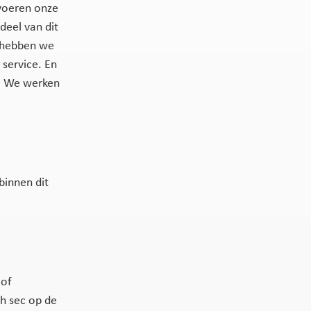
 voeren onze
deel van dit
n hebben we
 service. En
n. We werken
binnen dit
 of
ch sec op de