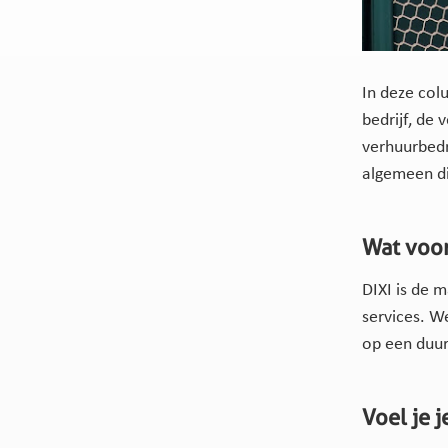
In deze col
bedrijf, de
verhuurbedr
algemeen di
Wat voor
DIXI is de 
services. W
op een duu
Voel je 