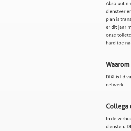
Absoluut ni
dienstverle
plan is tra
er dit jaar
onze toilet
hard toe naa
Waarom i
DIXI is lid
netwerk.
Collega 
In de verhu
diensten. DI