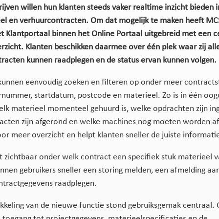
ijven willen hun klanten steeds vaker realtime inzicht bieden i
el en verhuurcontracten. Om dat mogelijk te maken heeft MC
t Klantportaal binnen het Online Portaal uitgebreid met een c
rzicht. Klanten beschikken daarmee over één plek waar zij all
racten kunnen raadplegen en de status ervan kunnen volgen.
kunnen eenvoudig zoeken en filteren op onder meer contracts
nummer, startdatum, postcode en materieel. Zo is in één oog
elk materieel momenteel gehuurd is, welke opdrachten zijn in
acten zijn afgerond en welke machines nog moeten worden a
or meer overzicht en helpt klanten sneller de juiste informati
t zichtbaar onder welk contract een specifiek stuk materieel v
nnen gebruikers sneller een storing melden, een afmelding aa
ontractgegevens raadplegen.
ikkeling van de nieuwe functie stond gebruiksgemak centraal. 
 toegang tot projectgegevens, materieelspecificaties en de