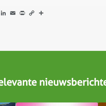
atsApp
Facebook
LinkedIn
Email
Print
Copy
Delen
Link
elevante nieuwsbericht