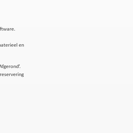
oftware.
materieel en
Afgerond’.
reservering