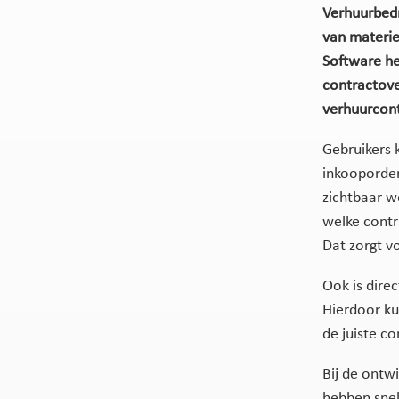
Verhuurbedr
van materie
Software he
contractove
verhuurcont
Gebruikers 
inkooporder
zichtbaar w
welke contr
Dat zorgt vo
Ook is direc
Hierdoor ku
de juiste c
Bij de ontw
hebben snel