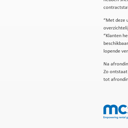
contractstat
“Met deze u
overzichteli
“Klanten he
beschikbaar.
lopende ver
Na afrondin
Zo ontstaat
tot afrondi