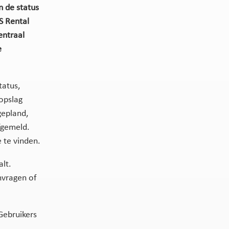
n de status
S Rental
entraal
e
tatus,
opslag
gepland,
fgemeld.
e te vinden.
alt.
nvragen of
Gebruikers