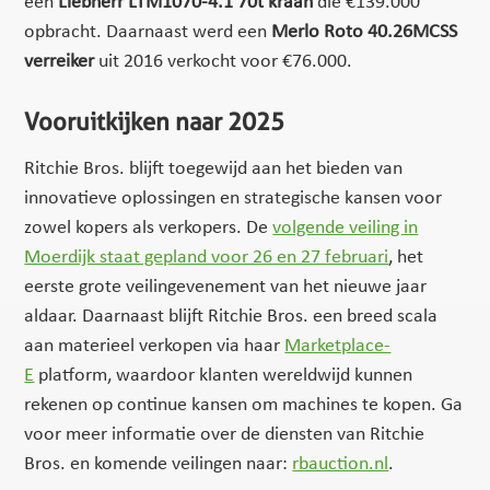
een
Liebherr LTM1070-4.1 70t kraan
die €139.000
opbracht. Daarnaast werd een
Merlo Roto 40.26MCSS
verreiker
uit 2016 verkocht voor €76.000.
Vooruitkijken naar 2025
Ritchie Bros. blijft toegewijd aan het bieden van
innovatieve oplossingen en strategische kansen voor
zowel kopers als verkopers. De
volgende veiling in
Moerdijk staat gepland voor 26 en 27 februari
, het
eerste grote veilingevenement van het nieuwe jaar
aldaar. Daarnaast blijft Ritchie Bros. een breed scala
aan materieel verkopen via haar
Marketplace-
E
platform, waardoor klanten wereldwijd kunnen
rekenen op continue kansen om machines te kopen. Ga
voor meer informatie over de diensten van Ritchie
Bros. en komende veilingen naar:
rbauction.nl
.