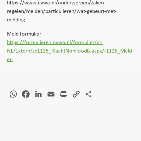
https://www.nvwa.nl/onderwerpen/zaken-
regelen/melden/particulieren/wat-gebeurt-met-
melding
Meld formulier
https://formulieren.nvwa.nl/formulier/nl-
NL/Extern/sc1125_KlachtNonFoodB.aspx/f1125_Meld
en
WhatsApp
Facebook
LinkedIn
Email
Print
Copy
Delen
Link