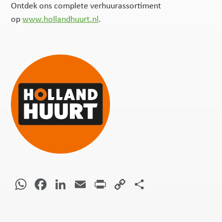
Ontdek ons complete verhuurassortiment
op
www.hollandhuurt.nl
.
WhatsApp
Facebook
LinkedIn
Email
Print
Copy
Delen
Link