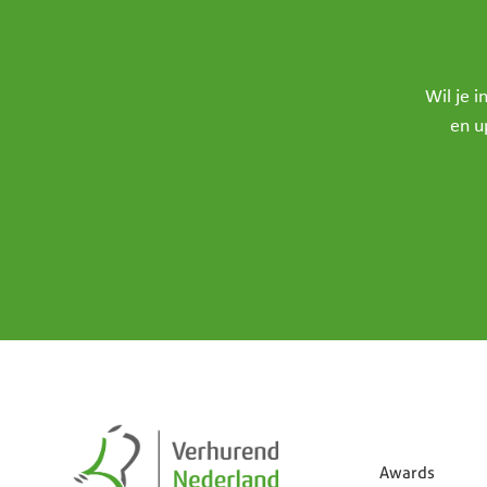
Wil je 
en u
Awards