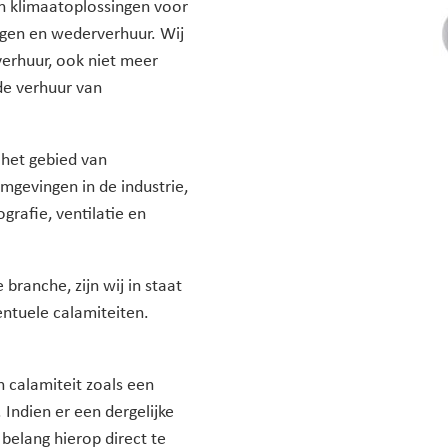
an klimaatoplossingen voor
ngen en wederverhuur. Wij
verhuur, ook niet meer
de verhuur van
p het gebied van
omgevingen in de industrie,
ografie, ventilatie en
 branche, zijn wij in staat
entuele calamiteiten.
n calamiteit zoals een
Indien er een dergelijke
 belang hierop direct te