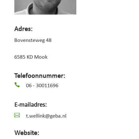
Adres:
Bovensteweg 48
6585 KD Mook
Telefoonnummer:

06 - 30011696
E-mailadres:

t.wellink@geba.nl
Website: