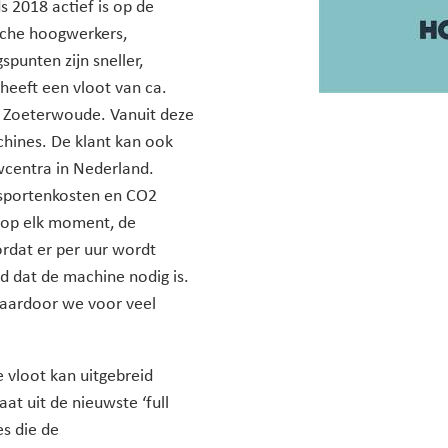
s 2018 actief is op de
sche hoogwerkers,
spunten zijn sneller,
eeft een vloot van ca.
n Zoeterwoude. Vanuit deze
chines. De klant kan ook
wcentra in Nederland.
nsportenkosten en CO2
, op elk moment, de
rdat er per uur wordt
jd dat de machine nodig is.
 waardoor we voor veel
 vloot kan uitgebreid
t uit de nieuwste ‘full
s die de