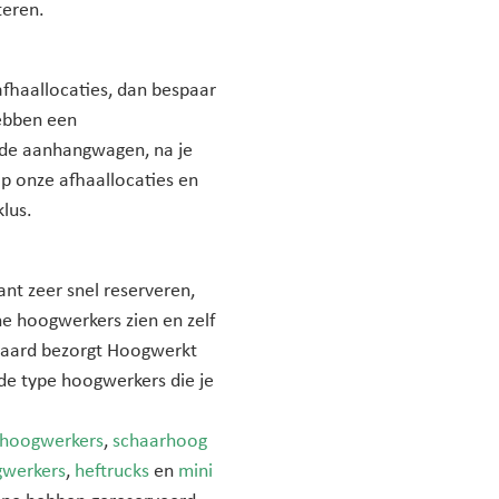
teren.
 afhaallocaties, dan bespaar
hebben een
nde aanhangwagen, na je
p onze afhaallocaties en
lus.
nt zeer snel reserveren,
he hoogwerkers zien en zelf
eraard bezorgt Hoogwerkt
de type hoogwerkers die je
hoogwerkers
,
schaarhoog
werkers
,
heftrucks
en
mini