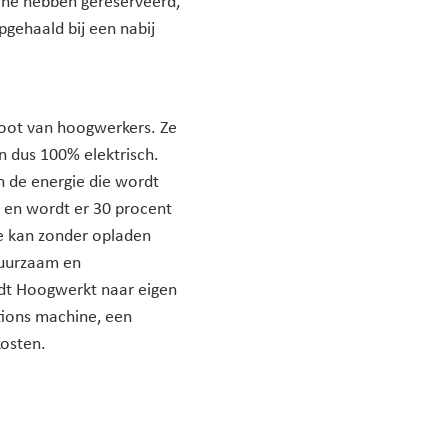
hine hebben gereserveerd,
gehaald bij een nabij
loot van hoogwerkers. Ze
en dus 100% elektrisch.
n de energie die wordt
 en wordt er 30 procent
Je kan zonder opladen
duurzaam en
iedt Hoogwerkt naar eigen
tions machine, een
kosten.