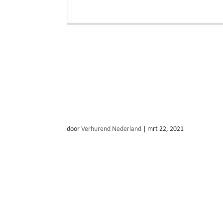
Fun-Pro Attractieverhuur +
door
Verhurend Nederland
|
mrt 22, 2021