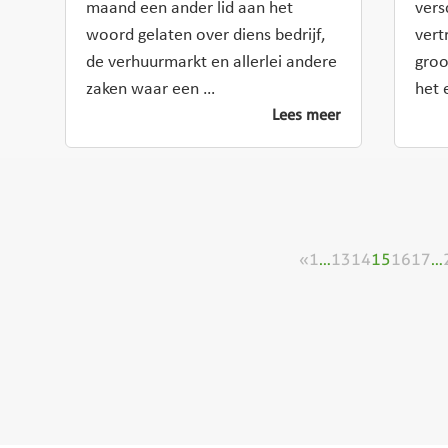
maand een ander lid aan het
vers
woord gelaten over diens bedrijf,
vert
de verhuurmarkt en allerlei andere
groo
zaken waar een …
het 
Lees meer
«
1
…
13
14
15
16
17
…