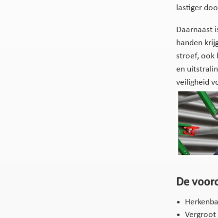
lastiger do
Daarnaast i
handen krij
stroef, ook
en uitstrali
veiligheid v
De voord
Herkenba
Vergroot 