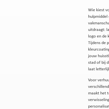
Wie kiest v
hulpmiddel 
vakmanschap
uitdraagt: 
logo en de 
Tijdens de 
kleurcoatin
jouw huissti
stad of bij 
laat letterli
Voor verhuu
verschillend
maakt het t
verwisselin
personalisa