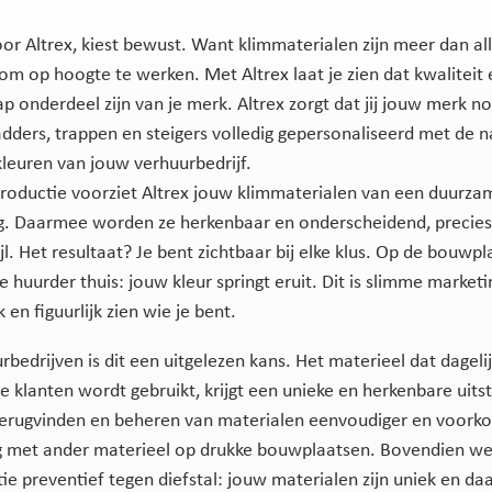
oor Altrex, kiest bewust. Want klimmaterialen zijn meer dan al
om op hoogte te werken. Met Altrex laat je zien dat kwaliteit 
 onderdeel zijn van je merk. Altrex zorgt dat jij jouw merk no
ladders, trappen en steigers volledig gepersonaliseerd met de 
kleuren van jouw verhuurbedrijf.
productie voorziet Altrex jouw klimmaterialen van een duurza
g. Daarmee worden ze herkenbaar en onderscheidend, precies i
jl. Het resultaat? Je bent zichtbaar bij elke klus. Op de bouwpla
de huurder thuis: jouw kleur springt eruit. Dit is slimme marketi
jk en figuurlijk zien wie je bent.
rbedrijven is dit een uitgelezen kans. Het materieel dat dageli
e klanten wordt gebruikt, krijgt een unieke en herkenbare uitst
erugvinden en beheren van materialen eenvoudiger en voork
g met ander materieel op drukke bouwplaatsen. Bovendien we
tie preventief tegen diefstal: jouw materialen zijn uniek en da