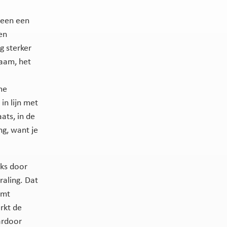
leen een
en
g sterker
naam, het
me
n lijn met
ats, in de
ng, want je
jks door
raling. Dat
omt
rkt de
ardoor