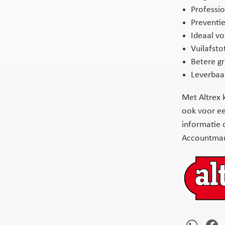
Professio
Preventie
Ideaal v
Vuilafsto
Betere g
Leverbaar
Met Altrex k
ook voor ee
informatie 
Accountmana