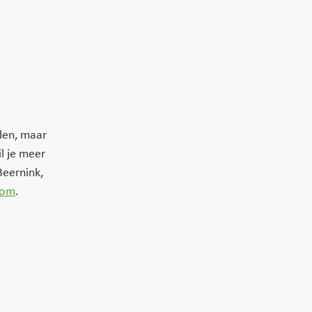
alen, maar
l je meer
Beernink,
com
.