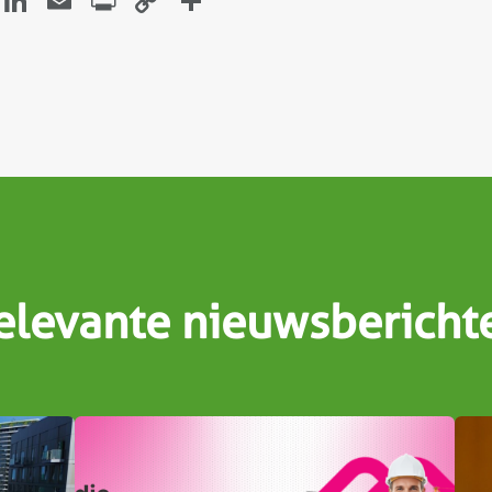
atsApp
Facebook
LinkedIn
Email
Print
Copy
Delen
Link
elevante nieuwsbericht