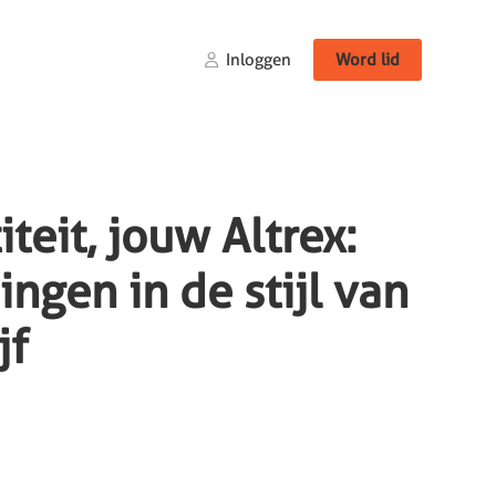
Inloggen
Word lid
teit, jouw Altrex:
ngen in de stijl van
jf