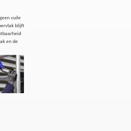
geen vuile
rvlak blijft
htbaarheid
mak en de